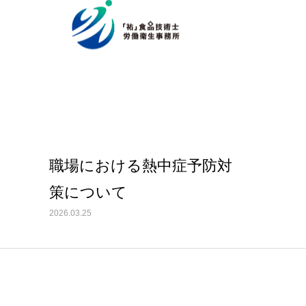
トップ
事務所紹介
サービス内容とお申込方法
お客様
ライブラリー
労働衛生の5管理
職場における熱中症予防対
策について
2026.03.25