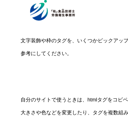
トップ
事務所紹介
サービス内容とお申込方法
お客様
文字装飾や枠のタグを、いくつかピックアッ
参考にしてください。
自分のサイトで使うときは、htmlタグをコピ
大きさや色などを変更したり、タグを複数組