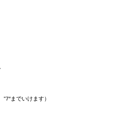
７
トップ
事務所紹介
、”7″までいけます）
サービス内容とお申込方法
お客様の声
ライブラリー
プライバシーポリシー