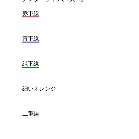
赤下線
青下線
緑下線
細いオレンジ
二重線