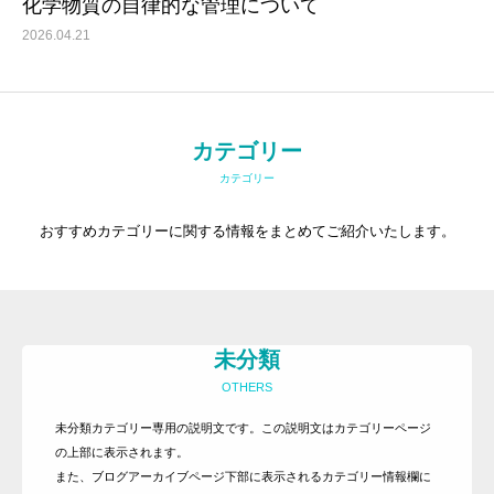
化学物質の自律的な管理について
2026.04.21
トップ
事務所紹介
カテゴリー
サービス内容とお申込方法
カテゴリー
お客様の声
おすすめカテゴリーに関する情報をまとめてご紹介いたします。
ライブラリー
プライバシーポリシー
お知らせ
未分類
よくある質問
OTHERS
お問い合わせ
未分類カテゴリー専用の説明文です。この説明文はカテゴリーページ
その他のサービス
の上部に表示されます。
また、ブログアーカイブページ下部に表示されるカテゴリー情報欄に