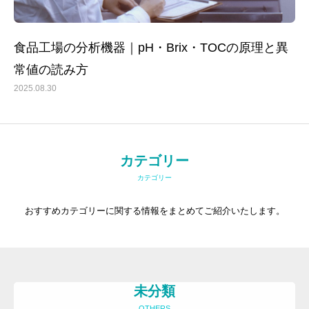
食品工場の分析機器｜pH・Brix・TOCの原理と異
常値の読み方
トップ
2025.08.30
事務所紹介
サービス内容とお申込方法
お客様の声
カテゴリー
カテゴリー
ライブラリー
プライバシーポリシー
おすすめカテゴリーに関する情報をまとめてご紹介いたします。
お知らせ
よくある質問
お問い合わせ
未分類
OTHERS