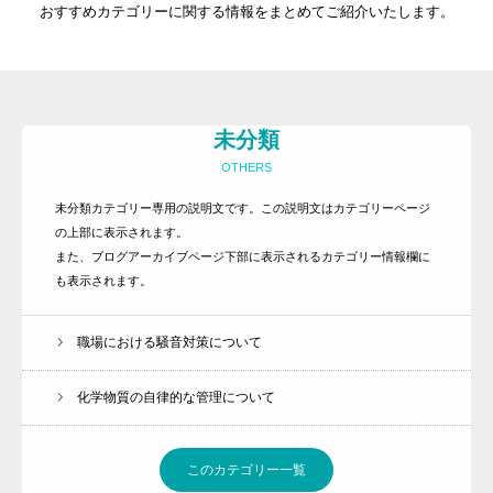
おすすめカテゴリーに関する情報をまとめてご紹介いたします。
未分類
OTHERS
未分類カテゴリー専用の説明文です。この説明文はカテゴリーページ
トップ
の上部に表示されます。
事務所紹介
また、ブログアーカイブページ下部に表示されるカテゴリー情報欄に
も表示されます。
サービス内容とお申込方法
お客様の声
職場における騒音対策について
ライブラリー
化学物質の自律的な管理について
プライバシーポリシー
お知らせ
このカテゴリー一覧