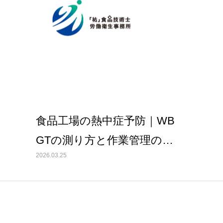
トップ
事務所紹介
サービス内容とお申込方法
お客様
ライブラリー
高温多湿
食品工場の熱中症予防｜WB
GTの測り方と作業管理の実
2026.03.25
務