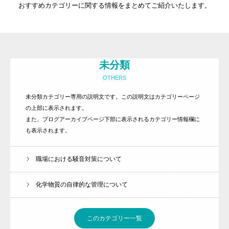
おすすめカテゴリーに関する情報をまとめてご紹介いたします。
未分類
OTHERS
未分類カテゴリー専用の説明文です。この説明文はカテゴリーページ
トップ
の上部に表示されます。
事務所紹介
また、ブログアーカイブページ下部に表示されるカテゴリー情報欄に
も表示されます。
サービス内容とお申込方法
お客様の声
職場における騒音対策について
ライブラリー
化学物質の自律的な管理について
プライバシーポリシー
お知らせ
このカテゴリー一覧