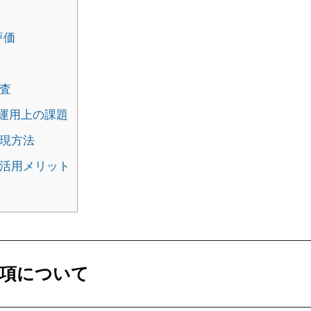
評価
査
と運用上の課題
現方法
活用メリット
トップ
事務所紹介
サービス内容とお申込方法
お客様の声
求事項について
ライブラリー
プライバシーポリシー