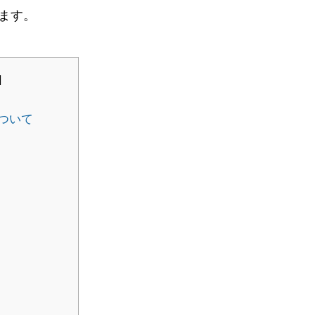
ます。
]
について