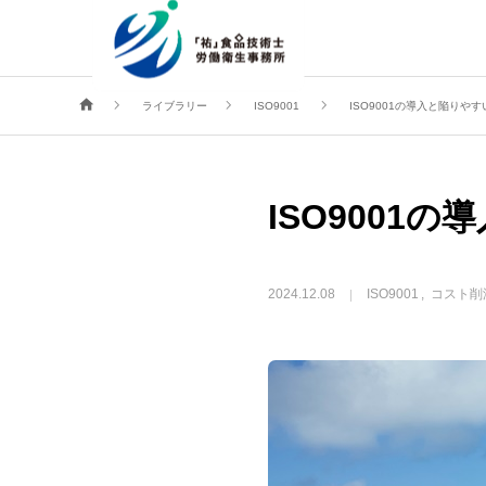
トップ
事務所紹介
サービス内容とお申込方法
お客様
ライブラリー
ISO9001
ISO9001の導入と陥りや
ISO9001
2024.12.08
ISO9001
コスト削