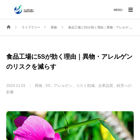
MENU
ライブラリー
異物
食品工場に5Sが効く理由｜異物・アレルゲンのリスクを減らす
食品工場に5Sが効く理由｜異物・アレルゲン
のリスクを減らす
2024.11.01
異物
5S
アレルゲン
コスト削減
企業品質
経営への
影響