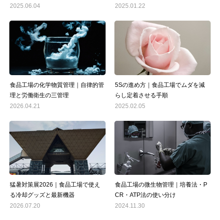
2025.06.04
2025.01.22
食品工場の化学物質管理｜自律的管
5Sの進め方｜食品工場でムダを減
理と労働衛生の三管理
らし定着させる手順
2026.04.21
2025.02.05
猛暑対策展2026｜食品工場で使え
食品工場の微生物管理｜培養法・P
る冷却グッズと最新機器
CR・ATP法の使い分け
2026.07.20
2024.11.30