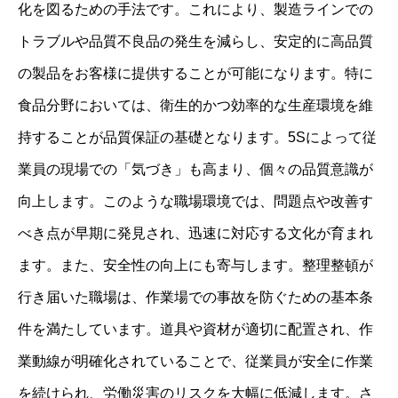
化を図るための手法です。これにより、製造ラインでの
ライブラリー
トラブルや品質不良品の発生を減らし、安定的に高品質
プライバシーポリシー
の製品をお客様に提供することが可能になります。特に
お知らせ
食品分野においては、衛生的かつ効率的な生産環境を維
よくある質問
持することが品質保証の基礎となります。5Sによって従
お問い合わせ
業員の現場での「気づき」も高まり、個々の品質意識が
その他のサービス
向上します。このような職場環境では、問題点や改善す
べき点が早期に発見され、迅速に対応する文化が育まれ
ます。また、安全性の向上にも寄与します。整理整頓が
行き届いた職場は、作業場での事故を防ぐための基本条
件を満たしています。道具や資材が適切に配置され、作
業動線が明確化されていることで、従業員が安全に作業
を続けられ、労働災害のリスクを大幅に低減します。さ