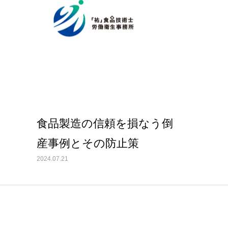
トップ
事務所紹介
サービス内容とお申込方法
お客様
ライブラリー
人材教育
食品製造の信頼を損なう倒
産事例とその防止策
2024.07.21