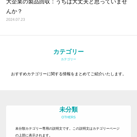
大企業の製品回収：うちは大丈夫と思っていませ
んか？
2024.07.23
トップ
事務所紹介
サービス内容とお申込方法
カテゴリー
お客様の声
カテゴリー
ライブラリー
おすすめカテゴリーに関する情報をまとめてご紹介いたします。
プライバシーポリシー
お知らせ
よくある質問
未分類
お問い合わせ
OTHERS
その他のサービス
未分類カテゴリー専用の説明文です。この説明文はカテゴリーページ
の上部に表示されます。