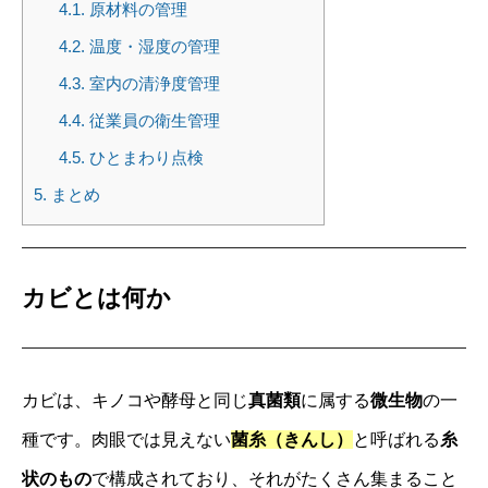
4.1.
原材料の管理
4.2.
温度・湿度の管理
4.3.
室内の清浄度管理
4.4.
従業員の衛生管理
4.5.
ひとまわり点検
5.
まとめ
カビとは何か
カビは、キノコや酵母と同じ
真菌類
に属する
微生物
の一
種です。肉眼では見えない
菌糸（きんし）
と呼ばれる
糸
状のもの
で構成されており、それがたくさん集まること