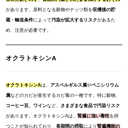
があります。原料となる穀物やナッツ類を
収穫後の貯
蔵・輸送条件
によって
汚染が拡大するリスク
があるた
め、注意が必要です。
オクラトキシンA
オクラトキシンA
は、
アスペルギルス属
や
ペニシリウム
属
などのカビが産生するカビ毒の一種です。特に穀物、
コーヒー豆、ワイン
など、
さまざまな食品で汚染リスク
があります。オクラトキシンAは、
腎臓に強い毒性
を持
つことが知られており、
長期間の摂取
により
腎臓機能の