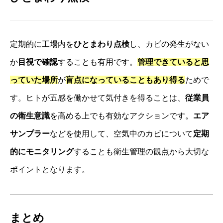
定期的に工場内を
ひとまわり点検
し、カビの発生がない
か
目視で確認
することも有用です。
管理できていると思
っていた場所
が
盲点になっていることもあり得る
ためで
す。ヒトが五感を働かせて気付きを得ることは、
従業員
の衛生意識
を高める上でも有効なアクションです。
エア
サンプラー
などを使用して、空気中のカビについて
定期
的にモニタリング
することも衛生管理の観点から大切な
ポイントとなります。
まとめ