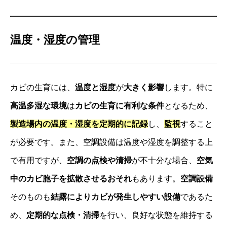
トップ
温度・湿度の管理
事務所紹介
サービス内容とお申込方法
カビの生育には、
温度と湿度
が
大きく影響
します。特に
お客様の声
高温多湿な環境
は
カビの生育に有利な条件
となるため、
ライブラリー
製造場内の温度・湿度を定期的に記録
し、
監視
すること
プライバシーポリシー
が必要です。また、空調設備は温度や湿度を調整する上
お知らせ
で有用ですが、
空調の点検や清掃
が不十分な場合、
空気
よくある質問
中のカビ胞子を拡散させるおそれ
もあります。
空調設備
お問い合わせ
そのものも
結露によりカビが発生しやすい設備
であるた
その他のサービス
め、
定期的な点検・清掃
を行い、良好な状態を維持する