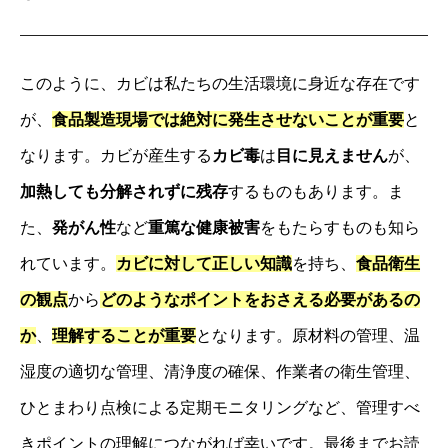
このように、カビは私たちの生活環境に身近な存在です
が、
食品製造現場では絶対に発生させないことが重要
と
なります。カビが産生する
カビ毒
は
目に見えません
が、
加熱しても分解されずに残存
するものもあります。ま
た、
発がん性
など
重篤な健康被害
をもたらすものも知ら
れています。
カビに対して正しい知識
を持ち、
食品衛生
の観点
から
どのようなポイントをおさえる必要があるの
か
、
理解することが重要
となります。原材料の管理、温
湿度の適切な管理、清浄度の確保、作業者の衛生管理、
ひとまわり点検による定期モニタリングなど、管理すべ
きポイントの理解につながれば幸いです。最後までお読