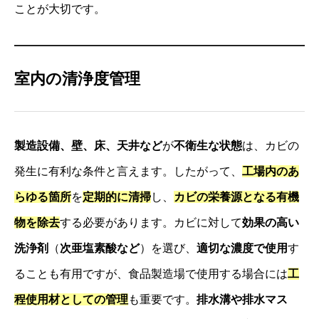
ことが大切です。
室内の清浄度管理
製造設備、壁、床、天井など
が
不衛生な状態
は、カビの
発生に有利な条件と言えます。したがって、
工場内のあ
らゆる箇所
を
定期的に清掃
し、
カビの栄養源となる有機
物を除去
する必要があります。カビに対して
効果の高い
洗浄剤
（
次亜塩素酸など
）を選び、
適切な濃度で使用
す
ることも有用ですが、食品製造場で使用する場合には
工
程使用材としての管理
も重要です。
排水溝や排水マス