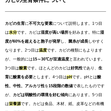
カビの生育条件について
カビの生育
に
不可欠な要素
について説明します。1つ目
は
水分
です。カビは
湿度が高い場所
を好みます。特に
湿
度が60%を超えると胞子が発芽
し、
菌糸が成長
しやすく
なります。2つ目は
温度
です。カビの種類にもよります
が、一般的には
15～30℃が至適温度
と言われています。
3つ目は
酸素
です。ほとんどのカビは
好気性
であり、
生
育に酸素を必要
とします。4つ目は
pH
です。pHとは
酸
性、中性、アルカリ性
を
15段階の数値
で表したものです
が、
カビは弱酸性の環境を好む傾向
にあります。5つ目
は
栄養源
です。カビは食品、木材、紙、皮革などの有機