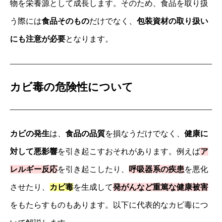
物を栄養源として成長します。そのため、食品を取り扱
う際には
食品そのもの
だけでなく、
包装資材の取り扱い
にも注意が必要
となります。
カビ毒の危険性について
カビの発生
は、
食品の品質
を損なうだけでなく、
健康に
対して悪影響
を引き起こすおそれがあります。例えば
ア
レルギー反応
を引き起こしたり、
呼吸器系の疾患
を悪化
させたり、
カビ毒
を生成して
発がんなど重篤な健康被害
をもたらすものもあります。以下に代表的なカビ毒につ