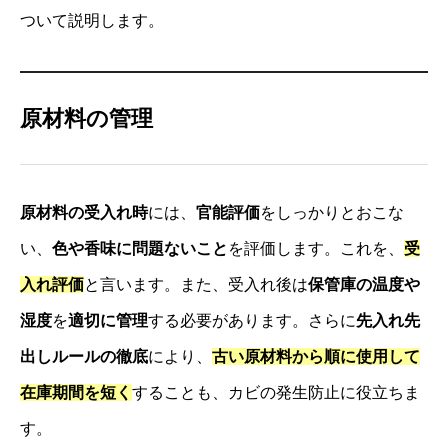
ついて説明します。
原材料の管理
原材料の受入れ時
には、
官能評価
をしっかりとおこな
い、
色や香味に問題ないこと
を評価します。これを、
受
入れ評価
と言います。また、受入れ後は
保管庫の温度や
湿度
を
適切に管理
する必要があります。さらに
先入れ先
出しルールの徹底
により、
古い原材料から順に使用して
在庫期間を短く
することも、カビの発生防止に役立ちま
す。