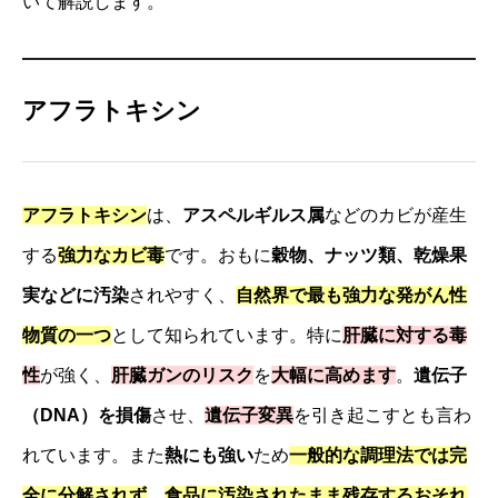
いて解説します。
アフラトキシン
アフラトキシン
は、
アスペルギルス属
などのカビが産生
する
強力なカビ毒
です。おもに
穀物、ナッツ類、乾燥果
実などに汚染
されやすく、
自然界で最も強力な発がん性
物質の一つ
として知られています。特に
肝臓に対する毒
性
が強く、
肝臓ガンのリスク
を
大幅に高めます
。
遺伝子
（DNA）を損傷
させ、
遺伝子変異
を引き起こすとも言わ
れています。また
熱にも強い
ため
一般的な調理法では完
全に分解されず
、
食品に汚染されたまま残存するおそれ