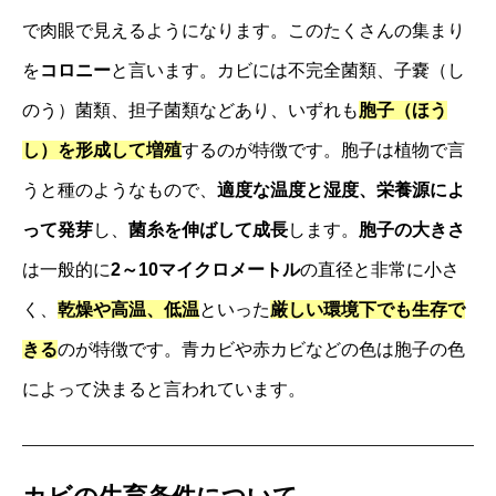
で肉眼で見えるようになります。このたくさんの集まり
を
コロニー
と言います。カビには不完全菌類、子嚢（し
のう）菌類、担子菌類などあり、いずれも
胞子（ほう
し）を形成して増殖
するのが特徴です。胞子は植物で言
うと種のようなもので、
適度な温度と湿度、栄養源によ
って発芽
し、
菌糸を伸ばして成長
します。
胞子の大きさ
は一般的に
2～10マイクロメートル
の直径と非常に小さ
く、
乾燥や高温、低温
といった
厳しい環境下でも生存で
きる
のが特徴です。青カビや赤カビなどの色は胞子の色
によって決まると言われています。