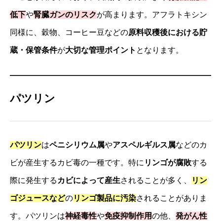
低下
や
腎臓ガンのリスク
が高まります。アフラトキシン
同様に、穀物、コーヒー豆などの
原料収穫後における貯
蔵・保管条件
が
大切な管理ポイント
となります。
パツリン
パツリン
は
ペニシリウム属
や
アスペルギルス属
などのカ
ビが産生するカビ毒の一種です。特に
リンゴが腐敗
する
際に発生する
カビによって産生
されることが多く、
リン
ゴジュースなど
の
リンゴ製品に汚染
されることがありま
す。パツリンは
神経毒性
や
免疫抑制作用
の他、
発がん性